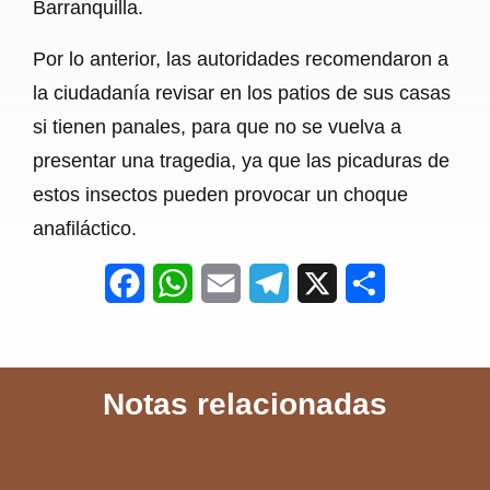
Barranquilla.
Por lo anterior, las autoridades recomendaron a
la ciudadanía revisar en los patios de sus casas
si tienen panales, para que no se vuelva a
presentar una tragedia, ya que las picaduras de
estos insectos pueden provocar un choque
anafiláctico.
F
W
E
T
X
S
a
h
m
e
h
c
a
a
l
a
Notas relacionadas
e
t
i
e
r
b
s
l
g
e
o
A
r