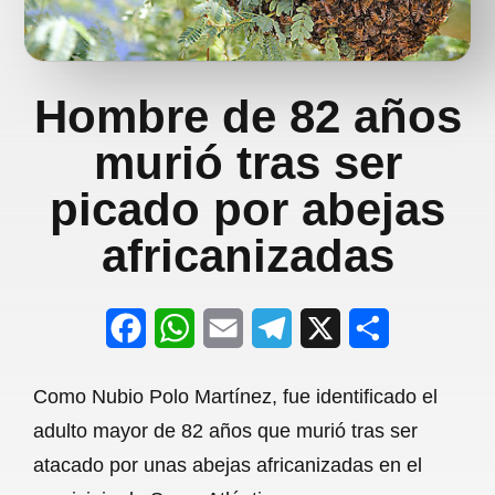
Hombre de 82 años
murió tras ser
picado por abejas
africanizadas
F
W
E
T
X
S
a
h
m
e
h
Como Nubio Polo Martínez, fue identificado el
c
a
a
l
a
adulto mayor de 82 años que murió tras ser
e
t
i
e
r
atacado por unas abejas africanizadas en el
b
s
l
g
e