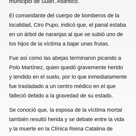
municipio de Suan, Atlántico.
o
A
r
El comandante del cuerpo de bomberos de la
o
p
a
localidad, Ciro Pupo, indicó que, el panal estaba
k
p
m
en un árbol de naranjas al que se subió uno de
los hijos de la víctima a bajar unas frutas.
Fue así como las abejas terminaron picando a
Polo Martínez, quien quedó gravemente herido
y tendido en el suelo, por lo que inmediatamente
fue trasladado a un centro médico en el que
falleció debido a la gravedad de su estado.
Se conoció que, la esposa de la víctima mortal
también resultó herida y se debate entre la vida
y la muerte en la Clínica Reina Catalina de