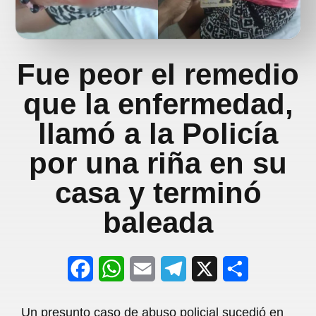
Fue peor el remedio
que la enfermedad,
llamó a la Policía
por una riña en su
casa y terminó
baleada
F
W
E
T
X
S
a
h
m
e
h
Un presunto caso de abuso policial sucedió en