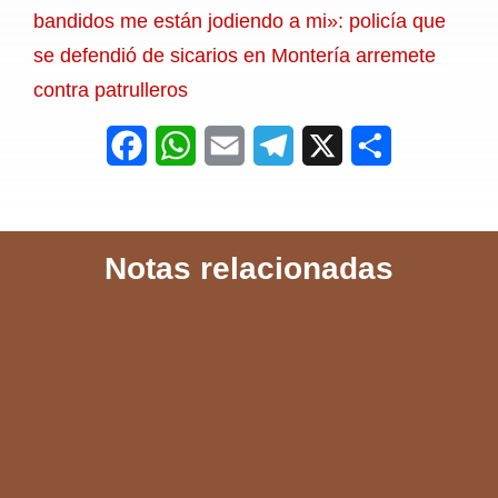
bandidos me están jodiendo a mi»: policía que
se defendió de sicarios en Montería arremete
contra patrulleros
F
W
E
T
X
S
a
h
m
e
h
c
a
a
l
a
Notas relacionadas
e
t
i
e
r
b
s
l
g
e
o
A
r
o
p
a
k
p
m