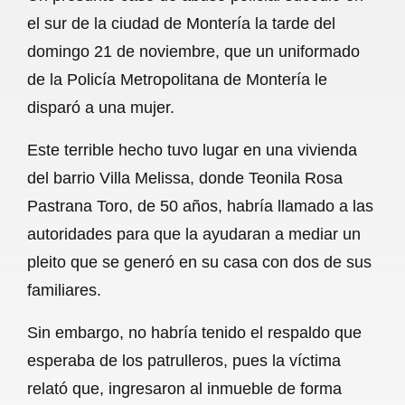
c
a
a
l
a
el sur de la ciudad de Montería la tarde del
e
t
i
e
r
domingo 21 de noviembre, que un uniformado
b
s
l
g
e
de la Policía Metropolitana de Montería le
o
A
r
disparó a una mujer.
o
p
a
Este terrible hecho tuvo lugar en una vivienda
k
p
m
del barrio Villa Melissa, donde Teonila Rosa
Pastrana Toro, de 50 años, habría llamado a las
autoridades para que la ayudaran a mediar un
pleito que se generó en su casa con dos de sus
familiares.
Sin embargo, no habría tenido el respaldo que
esperaba de los patrulleros, pues la víctima
relató que, ingresaron al inmueble de forma