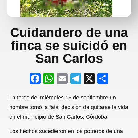
Cuidandero de una
finca se suicidó en
San Carlos
F
W
E
T
X
S
a
h
m
e
h
La tarde del miércoles 15 de septiembre un
c
a
a
l
a
hombre tomó la fatal decisión de quitarse la vida
e
t
i
e
r
en el municipio de San Carlos, Córdoba.
b
s
l
g
e
Los hechos sucedieron en los potreros de una
o
A
r