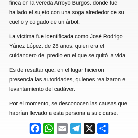
finca en la vereda Arroyo Burgos, donde fue
o
p
a
hallado el sujeto con una soga alrededor de su
k
p
m
cuello y colgado de un árbol.
La víctima fue identificada como José Rodrigo
Yánez López, de 28 años, quien era el
cuidandero del predio en el que se quitó la vida.
Es de resaltar que, en el lugar hicieron
presencia las autoridades, quienes realizaron el
levantamiento del cadáver.
Por el momento, se desconocen las causas que
habrían llevado a esta persona a suicidarse.
F
W
E
T
X
S