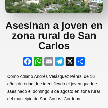
Asesinan a joven en
zona rural de San
Carlos
F
W
E
T
X
S
a
h
m
e
h
Como Atilano Andrés Velásquez Pérez, de 16
c
a
a
l
a
años de edad, fue identificado el joven que fue
e
t
i
e
r
asesinado el domingo 8 de agosto en zona rural
b
s
l
g
e
del municipio de San Carlos, Córdoba.
o
A
r