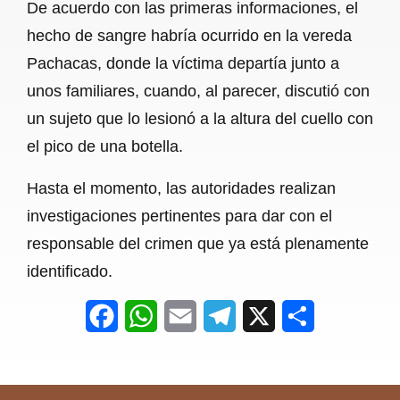
De acuerdo con las primeras informaciones, el
o
p
a
hecho de sangre habría ocurrido en la vereda
k
p
m
Pachacas, donde la víctima departía junto a
unos familiares, cuando, al parecer, discutió con
un sujeto que lo lesionó a la altura del cuello con
el pico de una botella.
Hasta el momento, las autoridades realizan
investigaciones pertinentes para dar con el
responsable del crimen que ya está plenamente
identificado.
F
W
E
T
X
S
a
h
m
e
h
c
a
a
l
a