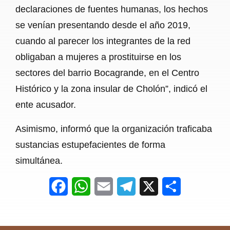
declaraciones de fuentes humanas, los hechos
se venían presentando desde el año 2019,
cuando al parecer los integrantes de la red
obligaban a mujeres a prostituirse en los
sectores del barrio Bocagrande, en el Centro
Histórico y la zona insular de Cholón”, indicó el
ente acusador.
Asimismo, informó que la organización traficaba
sustancias estupefacientes de forma
simultánea.
F
W
E
T
X
S
a
h
m
e
h
c
a
a
l
a