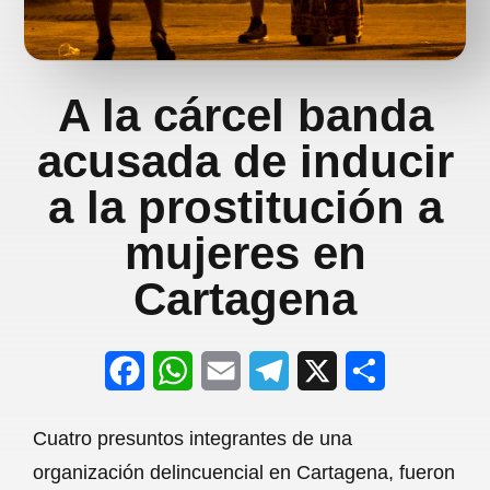
A la cárcel banda
acusada de inducir
a la prostitución a
mujeres en
Cartagena
F
W
E
T
X
S
a
h
m
e
h
Cuatro presuntos integrantes de una
c
a
a
l
a
organización delincuencial en Cartagena, fueron
e
t
i
e
r