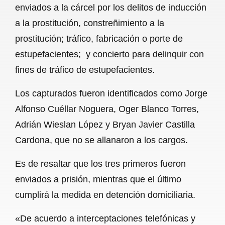
enviados a la cárcel por los delitos de inducción
b
s
l
g
e
a la prostitución, constreñimiento a la
o
A
r
prostitución; tráfico, fabricación o porte de
estupefacientes; y concierto para delinquir con
o
p
a
fines de tráfico de estupefacientes.
k
p
m
Los capturados fueron identificados como Jorge
Alfonso Cuéllar Noguera, Oger Blanco Torres,
Adrián Wieslan López y Bryan Javier Castilla
Cardona, que no se allanaron a los cargos.
Es de resaltar que los tres primeros fueron
enviados a prisión, mientras que el último
cumplirá la medida en detención domiciliaria.
«De acuerdo a interceptaciones telefónicas y