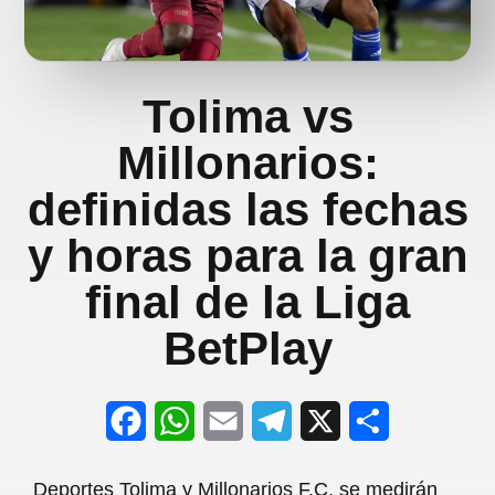
Tolima vs
Millonarios:
definidas las fechas
y horas para la gran
final de la Liga
BetPlay
F
W
E
T
X
S
a
h
m
e
h
Deportes Tolima y Millonarios F.C. se medirán