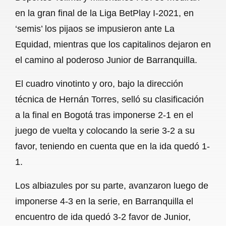
c
a
a
l
a
en la gran final de la Liga BetPlay I-2021, en
e
t
i
e
r
‘semis’ los pijaos se impusieron ante La
b
s
l
g
e
Equidad, mientras que los capitalinos dejaron en
o
A
r
el camino al poderoso Junior de Barranquilla.
o
p
a
El cuadro vinotinto y oro, bajo la dirección
k
p
m
técnica de Hernán Torres, selló su clasificación
a la final en Bogotá tras imponerse 2-1 en el
juego de vuelta y colocando la serie 3-2 a su
favor, teniendo en cuenta que en la ida quedó 1-
1.
Los albiazules por su parte, avanzaron luego de
imponerse 4-3 en la serie, en Barranquilla el
encuentro de ida quedó 3-2 favor de Junior,