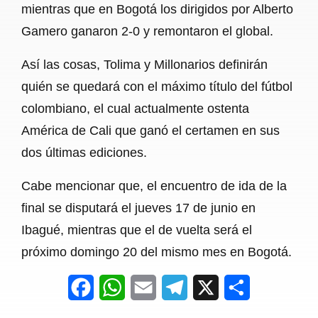
mientras que en Bogotá los dirigidos por Alberto
Gamero ganaron 2-0 y remontaron el global.
Así las cosas, Tolima y Millonarios definirán
quién se quedará con el máximo título del fútbol
colombiano, el cual actualmente ostenta
América de Cali que ganó el certamen en sus
dos últimas ediciones.
Cabe mencionar que, el encuentro de ida de la
final se disputará el jueves 17 de junio en
Ibagué, mientras que el de vuelta será el
próximo domingo 20 del mismo mes en Bogotá.
F
W
E
T
X
S
a
h
m
e
h