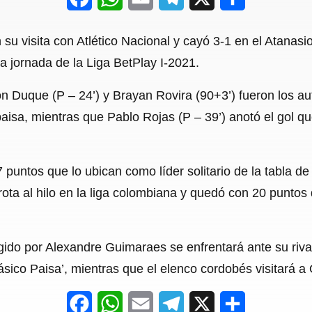
a
h
m
e
h
u visita con Atlético Nacional y cayó 3-1 en el Atanasio
c
a
a
l
a
a jornada de la Liga BetPlay I-2021.
e
t
i
e
r
n Duque (P – 24’) y Brayan Rovira (90+3’) fueron los aut
b
s
l
g
e
 paisa, mientras que Pablo Rojas (P – 39’) anotó el gol 
o
A
r
o
p
a
7 puntos que lo ubican como líder solitario de la tabla d
k
p
m
ta al hilo en la liga colombiana y quedó con 20 puntos 
gido por Alexandre Guimaraes se enfrentará ante su rival
ásico Paisa’, mientras que el elenco cordobés visitará 
F
W
E
T
X
S