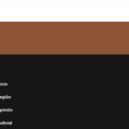
nicio
egión
pinión
udicial