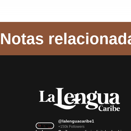
Notas relacionad
@lalenguacaribe1
+150k Followers