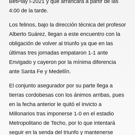
BetPlay I-2021 y que arrancará a partir de las
o
A
r
4:00 de la tarde.
o
p
a
Los felinos, bajo la dirección técnica del profesor
k
p
m
Alberto Suárez, llegan a este encuentro con la
obligación de volver al triunfo ya que en las
últimas tres jornadas empataron 1-1 ante
Envigado y cayeron por la mínima diferencia
ante Santa Fe y Medellín.
El conjunto asegurador por su parte llega a
tierras cordobesas con los ánimos arribas, pues
en la fecha anterior le quitó el invicto a
Millonarios tras imponerse 1-0 en el estadio
Metropolitano de Techo, por lo que intentará
seguir en la senda del triunfo y mantenerse