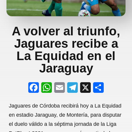
A volver al triunfo,
Jaguares recibe a
La Equidad en el
Jaraguay
F
W
E
T
X
S
a
h
m
e
h
Jaguares de Córdoba recibirá hoy a La Equidad
c
a
a
l
a
en estadio Jaraguay, de Montería, para disputar
e
t
i
e
r
el duelo válido a la séptima jornada de la Liga
b
s
l
g
e