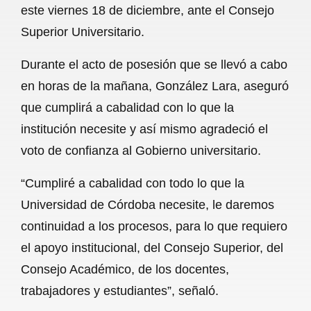
este viernes 18 de diciembre, ante el Consejo
b
s
l
g
e
Superior Universitario.
o
A
r
Durante el acto de posesión que se llevó a cabo
o
p
a
en horas de la mañana, González Lara, aseguró
k
p
m
que cumplirá a cabalidad con lo que la
institución necesite y así mismo agradeció el
voto de confianza al Gobierno universitario.
“Cumpliré a cabalidad con todo lo que la
Universidad de Córdoba necesite, le daremos
continuidad a los procesos, para lo que requiero
el apoyo institucional, del Consejo Superior, del
Consejo Académico, de los docentes,
trabajadores y estudiantes”, señaló.