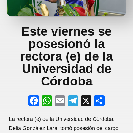
Este viernes se
posesionó la
rectora (e) de la
Universidad de
Córdoba
F
W
E
T
X
S
a
h
m
e
h
La rectora (e) de la Universidad de Córdoba,
c
a
a
l
a
Delia González Lara, tomó posesión del cargo
e
t
i
e
r