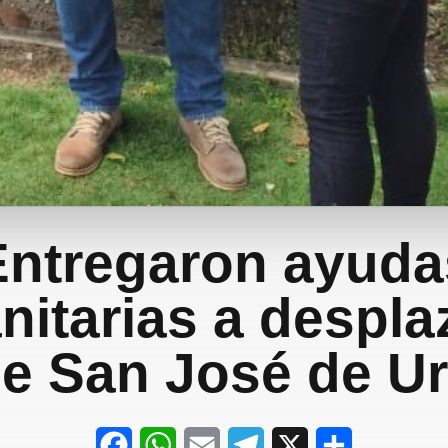
Entregaron ayuda
itarias a despl
e San José de U
F
W
E
T
X
S