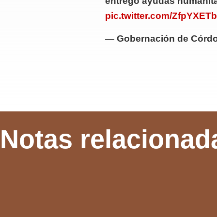
entregó ayudas humanitar
pic.twitter.com/ZfpYXET
— Gobernación de Córd
Notas relacionad