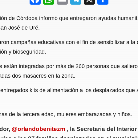
a
h
m
e
h
ión de Córdoba informó que entregaron ayudas humanitar
c
a
a
l
a
San José de Uré.
e
t
i
e
r
ron campañas educativas con el fin de sensibilizar a la
b
s
l
g
e
ión y bioseguridad.
o
A
r
o
p
a
as están integradas por más de 260 personas que salier
adas dos masacres en la zona.
k
p
m
entregados kits de alimentación a los desplazados que s
nas de la tercera edad, mujeres embarazadas y niños.
ador,
@orlandobenitezm
, la Secretaria del Interi