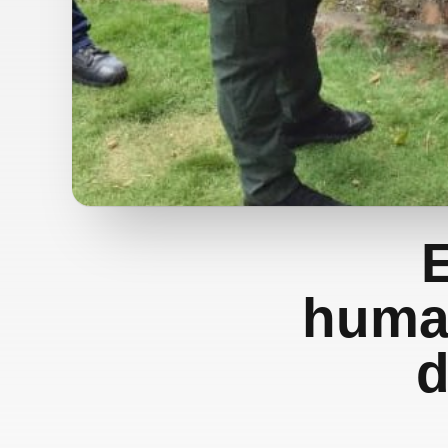
human
d