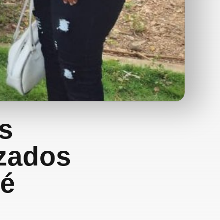
s
azados
ré