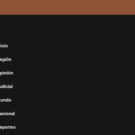
nicio
egión
pinión
udicial
undo
acional
eportes