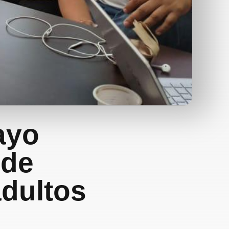
ayo
 de
adultos