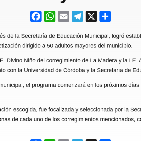
F
W
E
T
X
S
a
h
m
e
h
vés de la Secretaría de Educación Municipal, logró estab
c
a
a
l
a
tización dirigido a 50 adultos mayores del municipio.
e
t
i
e
r
I.E. Divino Niño del corregimiento de La Madera y la I.E
b
s
l
g
e
nto con la Universidad de Córdoba y la Secretaría de E
o
A
r
o
p
a
municipal, el programa comenzará en los próximos días 
k
p
m
ción escogida, fue focalizada y seleccionada por la Sec
ersonas de cada uno de los corregimientos mencionados,