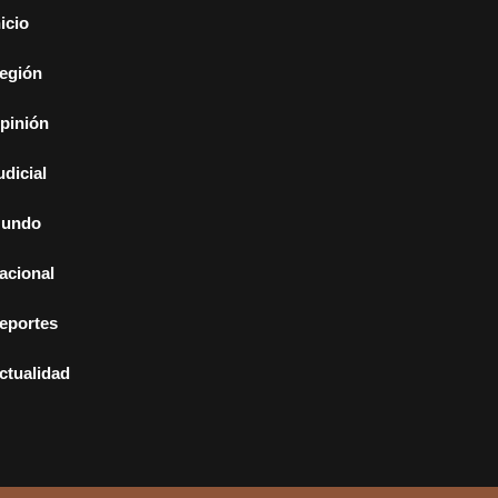
nicio
egión
pinión
udicial
undo
acional
eportes
ctualidad