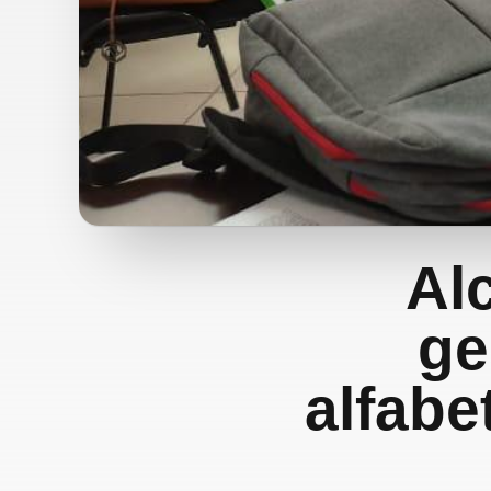
Al
ge
alfabe