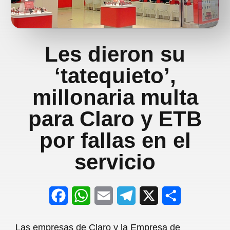
Les dieron su
‘tatequieto’,
millonaria multa
para Claro y ETB
por fallas en el
servicio
F
W
E
T
X
S
a
h
m
e
h
Las empresas de Claro y la Empresa de