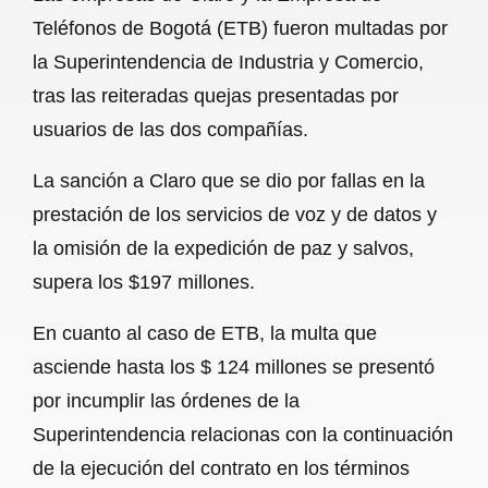
c
a
a
l
a
Teléfonos de Bogotá (ETB) fueron multadas por
e
t
i
e
r
la Superintendencia de Industria y Comercio,
b
s
l
g
e
tras las reiteradas quejas presentadas por
o
A
r
usuarios de las dos compañías.
o
p
a
La sanción a Claro que se dio por fallas en la
k
p
m
prestación de los servicios de voz y de datos y
la omisión de la expedición de paz y salvos,
supera los $197 millones.
En cuanto al caso de ETB, la multa que
asciende hasta los $ 124 millones se presentó
por incumplir las órdenes de la
Superintendencia relacionas con la continuación
de la ejecución del contrato en los términos