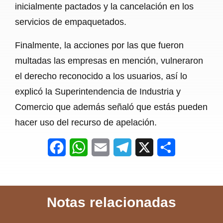
inicialmente pactados y la cancelación en los
servicios de empaquetados.
Finalmente, la acciones por las que fueron
multadas las empresas en mención, vulneraron
el derecho reconocido a los usuarios, así lo
explicó la Superintendencia de Industria y
Comercio que además señaló que estás pueden
hacer uso del recurso de apelación.
F
W
E
T
X
S
a
h
m
e
h
c
a
a
l
a
Notas relacionadas
e
t
i
e
r
b
s
l
g
e