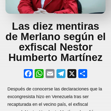
Las diez mentiras
de Merlano según el
exfiscal Nestor
Humberto Martínez
F
W
E
T
X
S
a
h
m
e
h
Después de conocerse las declaraciones que la
c
a
a
l
a
excongresista hizo en Venezuela tras ser
e
t
i
e
r
recapturada en el vecino país, el exfiscal
b
s
l
g
e