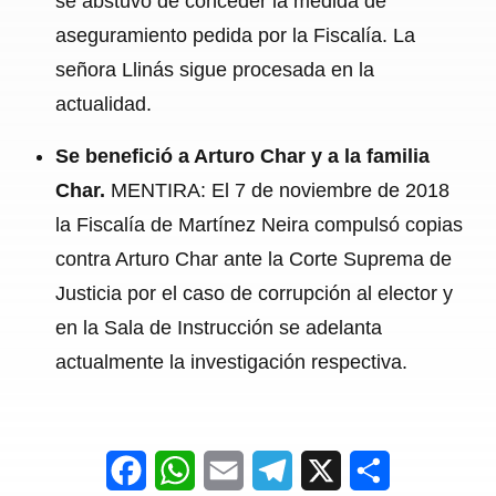
se abstuvo de conceder la medida de
aseguramiento pedida por la Fiscalía. La
señora Llinás sigue procesada en la
actualidad.
Se benefició a Arturo Char y a la familia
Char.
MENTIRA: El 7 de noviembre de 2018
la Fiscalía de Martínez Neira compulsó copias
contra Arturo Char ante la Corte Suprema de
Justicia por el caso de corrupción al elector y
en la Sala de Instrucción se adelanta
actualmente la investigación respectiva.
F
W
E
T
X
S