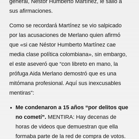
general, Nestor Humberto Martínez, le salió a
o
A
r
sus afirmaciones.
o
p
a
Como se recordará Martínez se vio salpicado
k
p
m
por las acusaciones de Merlano quien afirmó
que «si cae Néstor Humberto Martínez cae
media clase política colombiana», sin embargo,
el este aseveró que “con libreto en mano, la
prófuga Aida Merlano demostró que es una
mitómana profesional. Aquí sus inexcusables
mentiras”:
Me condenaron a 15 años “por delitos que
no cometí”.
MENTIRA: Hay decenas de
horas de videos que demuestran que ella
formaba parte de la red de compra de votos.