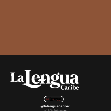
@lalenguacaribe1
+150k Followers