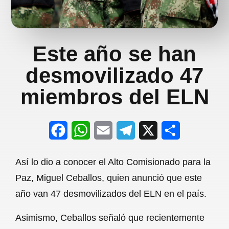
Este año se han
desmovilizado 47
miembros del ELN
F
W
E
T
X
S
a
h
m
e
h
Así lo dio a conocer el Alto Comisionado para la
c
a
a
l
a
Paz, Miguel Ceballos, quien anunció que este
e
t
i
e
r
año van 47 desmovilizados del ELN en el país.
b
s
l
g
e
Asimismo, Ceballos señaló que recientemente
o
A
r