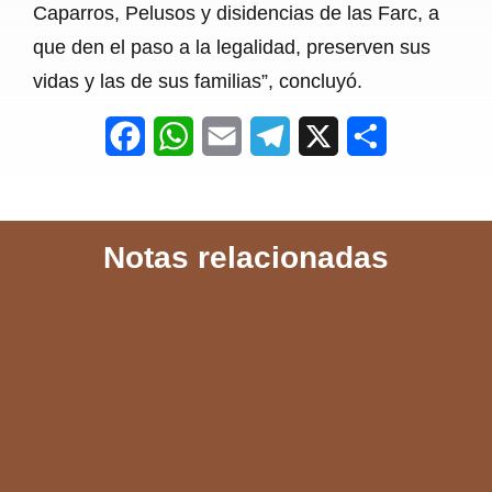
Caparros, Pelusos y disidencias de las Farc, a
que den el paso a la legalidad, preserven sus
vidas y las de sus familias”, concluyó.
F
W
E
T
X
S
a
h
m
e
h
c
a
a
l
a
Notas relacionadas
e
t
i
e
r
b
s
l
g
e
o
A
r
o
p
a
k
p
m