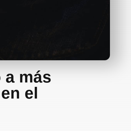
o a más
en el