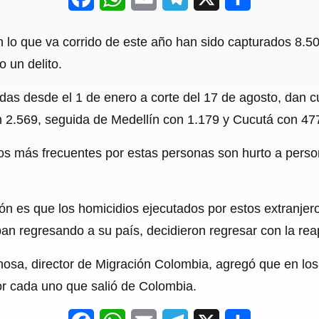
a
h
m
e
h
n lo que va corrido de este año han sido capturados 8.5
c
a
a
l
a
 un delito.
e
t
i
e
r
as desde el 1 de enero a corte del 17 de agosto, dan cu
b
s
l
g
e
n 2.569, seguida de Medellín con 1.179 y Cucutá con 47
o
A
r
o
p
a
tos más frecuentes por estas personas son hurto a person
k
p
m
ión es que los homicidios ejecutados por estos extranj
n regresando a su país, decidieron regresar con la rea
nosa, director de Migración Colombia, agregó que en lo
r cada uno que salió de Colombia.