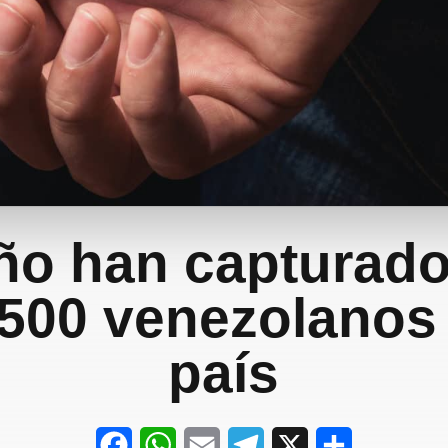
ño han capturad
.500 venezolanos 
país
F
W
E
T
X
S