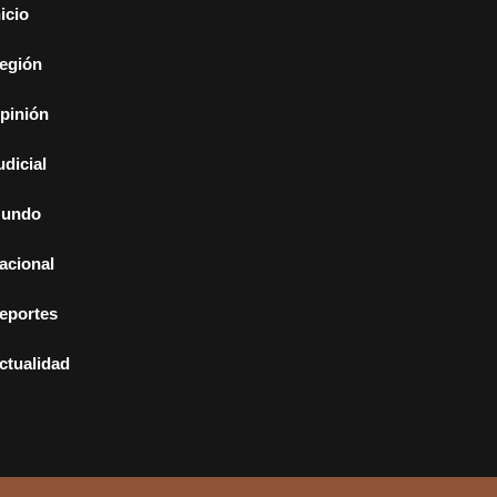
nicio
egión
pinión
udicial
undo
acional
eportes
ctualidad