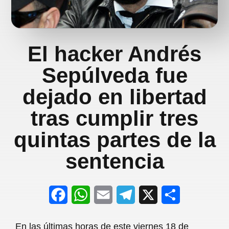
El hacker Andrés
Sepúlveda fue
dejado en libertad
tras cumplir tres
quintas partes de la
sentencia
F
W
E
T
X
S
a
h
m
e
h
En las últimas horas de este viernes 18 de