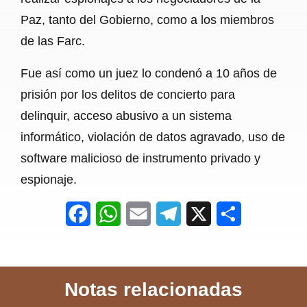
Paz, tanto del Gobierno, como a los miembros
de las Farc.
Fue así como un juez lo condenó a 10 años de
prisión por los delitos de concierto para
delinquir, acceso abusivo a un sistema
informático, violación de datos agravado, uso de
software malicioso de instrumento privado y
espionaje.
F
W
E
T
X
S
a
h
m
e
h
c
a
a
l
a
Notas relacionadas
e
t
i
e
r