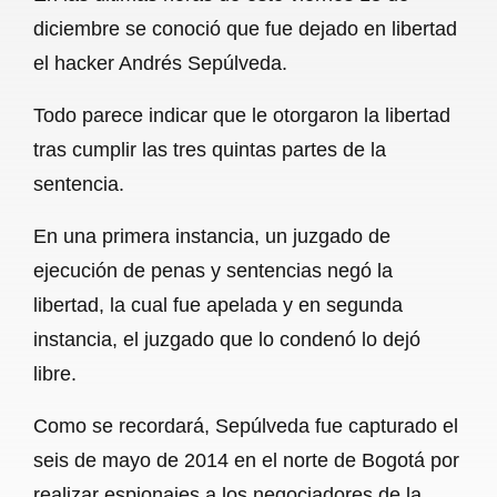
c
a
a
l
a
diciembre se conoció que fue dejado en libertad
e
t
i
e
r
el hacker Andrés Sepúlveda.
b
s
l
g
e
Todo parece indicar que le otorgaron la libertad
o
A
r
tras cumplir las tres quintas partes de la
o
p
a
sentencia.
k
p
m
En una primera instancia, un juzgado de
ejecución de penas y sentencias negó la
libertad, la cual fue apelada y en segunda
instancia, el juzgado que lo condenó lo dejó
libre.
Como se recordará, Sepúlveda fue capturado el
seis de mayo de 2014 en el norte de Bogotá por
realizar espionajes a los negociadores de la