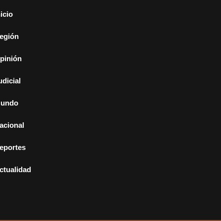
nicio
egión
pinión
udicial
undo
acional
eportes
ctualidad