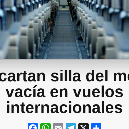
artan silla del 
vacía en vuelos
internacionales
F
W
E
T
X
S