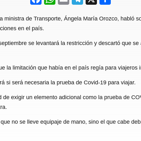
a
h
m
e
h
la ministra de Transporte, Ángela María Orozco, habló so
c
a
a
l
a
ciones en el país.
e
t
i
e
r
septiembre se levantará la restricción y descartó que se a
b
s
l
g
e
o
A
r
o
p
a
e la limitación que había en el país regía para viajeros 
k
p
m
rá si será necesaria la prueba de Covid-19 para viajar.
d de exigir un elemento adicional como la prueba de CO
ra.
que no se lleve equipaje de mano, sino el que cabe debaj