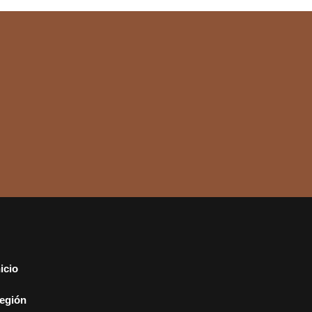
nicio
egión