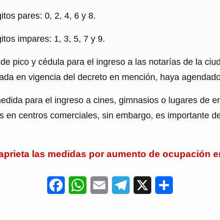
tos pares: 0, 2, 4, 6 y 8.
itos impares: 1, 3, 5, 7 y 9.
e pico y cédula para el ingreso a las notarías de la ci
rada en vigencia del decreto en mención, haya agendado 
medida para el ingreso a cines, gimnasios o lugares de 
s en centros comerciales, sin embargo, es importante des
 aprieta las medidas por aumento de ocupación 
F
W
E
T
X
S
a
h
m
e
h