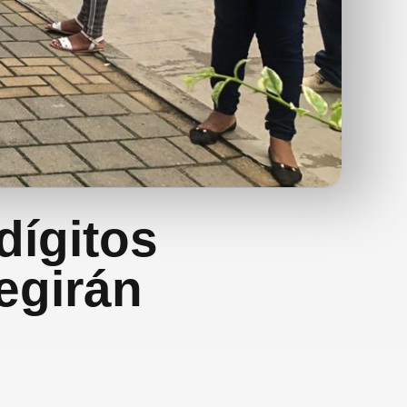
 dígitos
egirán