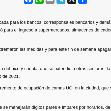
a
h
m
e
h
c
a
a
l
a
cada para los bancos, corresponsales bancarios y demás
e
t
i
e
r
 para el ingreso a supermercados, almacenes de caden
b
s
l
g
e
o
A
r
extremaron las medidas y para este fin de semana apaga
o
p
a
k
p
m
el pico y cédula, que se extendió a otros sectores, la c
o de 2021.
incremento de ocupación de camas UCI en la ciudad, que
e se manejarán dígitos pares e impares por horarios, de 