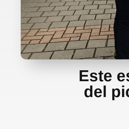
Este es
del p