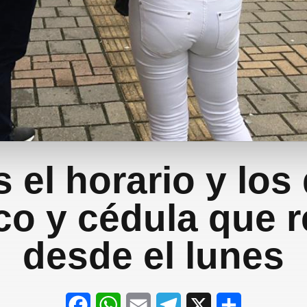
 el horario y los
ico y cédula que r
desde el lunes
F
W
E
T
X
S