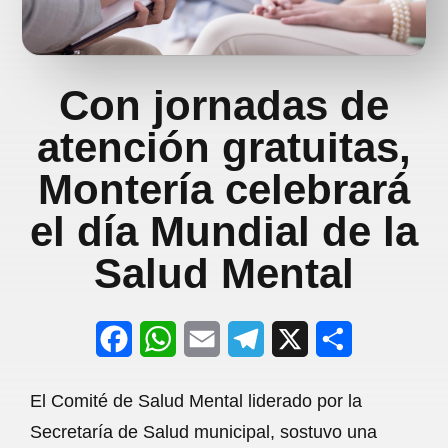
Con jornadas de
atención gratuitas,
Montería celebrará
el día Mundial de la
Salud Mental
F
W
E
T
X
S
a
h
m
e
h
El Comité de Salud Mental liderado por la
c
a
a
l
a
Secretaría de Salud municipal, sostuvo una
e
t
i
e
r