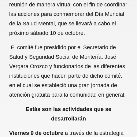
reunión de manera virtual con el fin de coordinar
b
s
l
g
e
las acciones para conmemorar del Día Mundial
o
A
r
de la Salud Mental, que se llevará a cabo el
próximo sábado 10 de octubre.
o
p
a
k
p
m
El comité fue presidido por el Secretario de
Salud y Seguridad Social de Montería, José
Vergara Orozco y funcionarios de las diferentes
instituciones que hacen parte de dicho comité,
en el cual se estableció una gran jornada de
atención gratuita para la comunidad en general.
Estás son las actividades que se
desarrollarán
Viernes 9
de octubre
a través de la estrategia