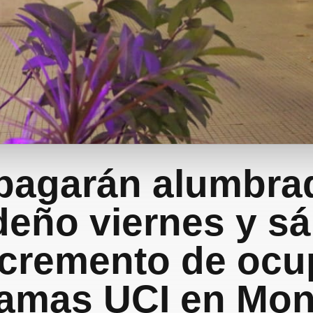
pagarán alumbra
deño viernes y s
ncremento de oc
amas UCI en Mon