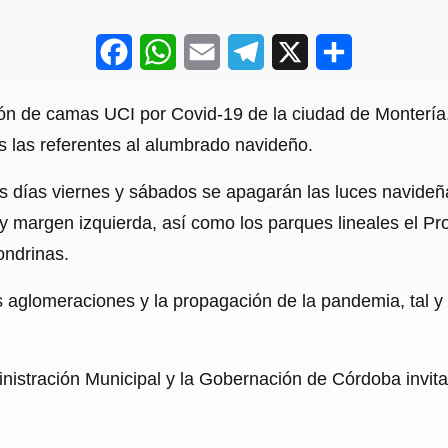
F
W
E
T
X
S
a
h
m
e
h
n de camas UCI por Covid-19 de la ciudad de Montería, 
c
a
a
l
a
s las referentes al alumbrado navideño.
e
t
i
e
r
s días viernes y sábados se apagarán las luces navideñ
b
s
l
g
e
 y margen izquierda, así como los parques lineales el Pro
o
A
r
ondrinas.
o
p
a
 las aglomeraciones y la propagación de la pandemia, tal
k
p
m
nistración Municipal y la Gobernación de Córdoba invita