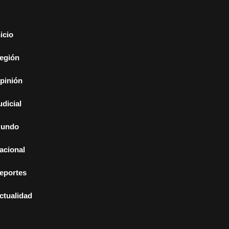
nicio
egión
pinión
udicial
undo
acional
eportes
ctualidad