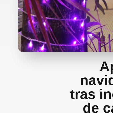
A
navi
tras i
de c