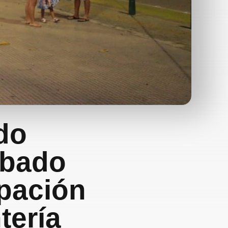
do
ábado
upación
tería