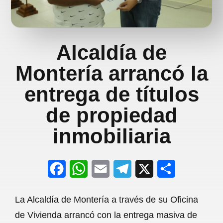
Alcaldía de
Montería arrancó la
entrega de títulos
de propiedad
inmobiliaria
F
W
E
T
X
S
a
h
m
e
h
La Alcaldía de Montería a través de su Oficina
c
a
a
l
a
de Vivienda arrancó con la entrega masiva de
e
t
i
e
r