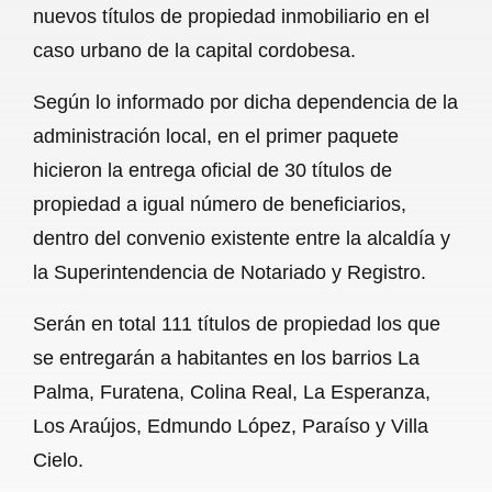
nuevos títulos de propiedad inmobiliario en el
b
s
l
g
e
caso urbano de la capital cordobesa.
o
A
r
Según lo informado por dicha dependencia de la
o
p
a
administración local, en el primer paquete
k
p
m
hicieron la entrega oficial de 30 títulos de
propiedad a igual número de beneficiarios,
dentro del convenio existente entre la alcaldía y
la Superintendencia de Notariado y Registro.
Serán en total 111 títulos de propiedad los que
se entregarán a habitantes en los barrios La
Palma, Furatena, Colina Real, La Esperanza,
Los Araújos, Edmundo López, Paraíso y Villa
Cielo.