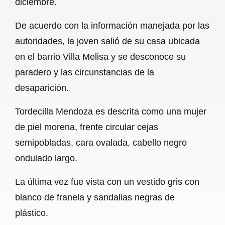
diciembre.
o
A
r
De acuerdo con la información manejada por las
o
p
a
autoridades, la joven salió de su casa ubicada
k
p
m
en el barrio Villa Melisa y se desconoce su
paradero y las circunstancias de la
desaparición.
Tordecilla Mendoza es descrita como una mujer
de piel morena, frente circular cejas
semipobladas, cara ovalada, cabello negro
ondulado largo.
La última vez fue vista con un vestido gris con
blanco de franela y sandalias negras de
plástico.