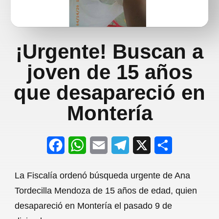
¡Urgente! Buscan a
joven de 15 años
que desapareció en
Montería
F
W
E
T
X
S
a
h
m
e
h
La Fiscalía ordenó búsqueda urgente de Ana
c
a
a
l
a
Tordecilla Mendoza de 15 años de edad, quien
e
t
i
e
r
desapareció en Montería el pasado 9 de
b
s
l
g
e