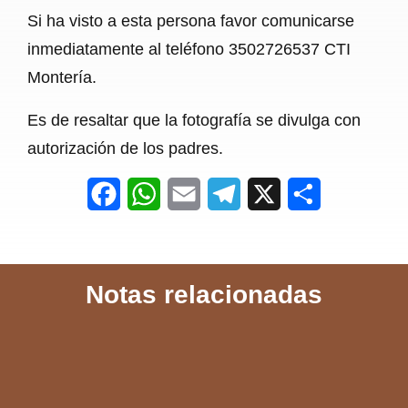
Si ha visto a esta persona favor comunicarse
inmediatamente al teléfono 3502726537 CTI
Montería.
Es de resaltar que la fotografía se divulga con
autorización de los padres.
F
W
E
T
X
S
a
h
m
e
h
c
a
a
l
a
Notas relacionadas
e
t
i
e
r
b
s
l
g
e
o
A
r
o
p
a