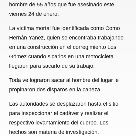
hombre de 55 años que fue asesinado este
b
s
l
g
e
viernes 24 de enero.
o
A
r
La víctima mortal fue identificada como Como
o
p
a
Hernán Yanez, quien se encontraba trabajando
k
p
m
en una construcción en el corregimiento Los
Gómez cuando sicarios en una motocicleta
llegaron para sacarlo de su trabajo.
Toda ve lograron sacar al hombre del lugar le
propinaron dos disparos en la cabeza.
Las autoridades se desplazaron hasta el sitio
para inspeccionar el cadáver y realizar el
respectivo levantamiento del cuerpo. Los
hechos son materia de investigación.