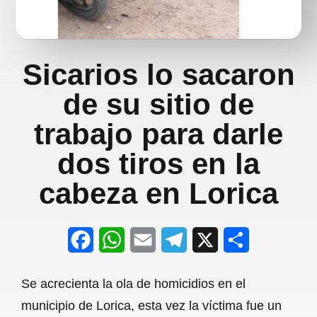
Sicarios lo sacaron
de su sitio de
trabajo para darle
dos tiros en la
cabeza en Lorica
F
W
E
T
X
S
a
h
m
e
h
Se acrecienta la ola de homicidios en el
c
a
a
l
a
municipio de Lorica, esta vez la víctima fue un
e
t
i
e
r