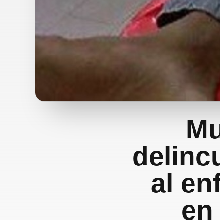
Mu
delinc
al en
en