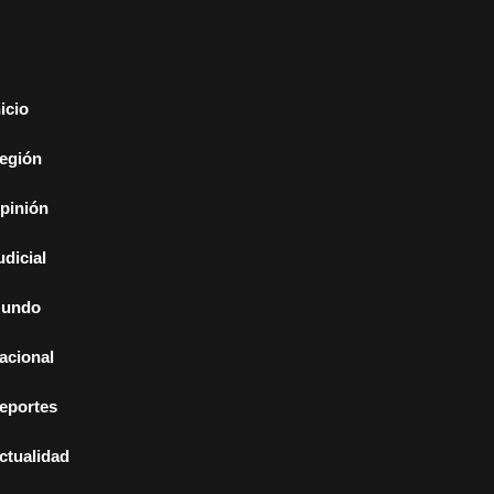
nicio
egión
pinión
udicial
undo
acional
eportes
ctualidad