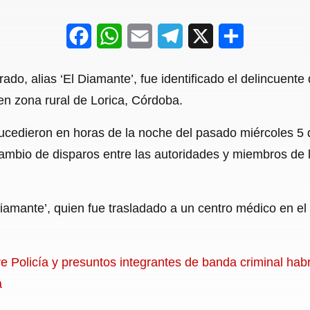
F
W
E
T
X
S
a
h
m
e
h
, alias ‘El Diamante’, fue identificado el delincuente 
c
a
a
l
a
en zona rural de Lorica, Córdoba.
e
t
i
e
r
ucedieron en horas de la noche del pasado miércoles 5 d
b
s
l
g
e
ambio de disparos entre las autoridades y miembros de 
o
A
r
o
p
a
iamante’, quien fue trasladado a un centro médico en el 
k
p
m
e Policía y presuntos integrantes de banda criminal hab
a