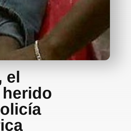
 el
 herido
olicía
ica