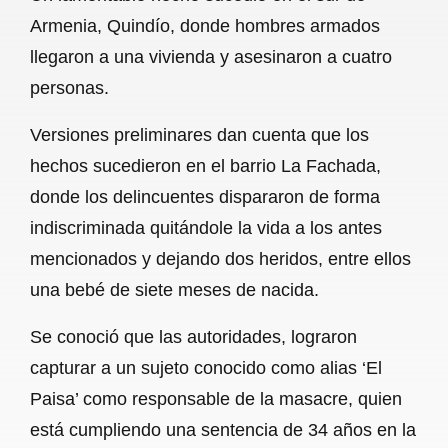
c
a
a
l
a
Armenia, Quindío, donde hombres armados
e
t
i
e
r
llegaron a una vivienda y asesinaron a cuatro
b
s
l
g
e
personas.
o
A
r
Versiones preliminares dan cuenta que los
o
p
a
hechos sucedieron en el barrio La Fachada,
k
p
m
donde los delincuentes dispararon de forma
indiscriminada quitándole la vida a los antes
mencionados y dejando dos heridos, entre ellos
una bebé de siete meses de nacida.
Se conoció que las autoridades, lograron
capturar a un sujeto conocido como alias ‘El
Paisa’ como responsable de la masacre, quien
está cumpliendo una sentencia de 34 años en la