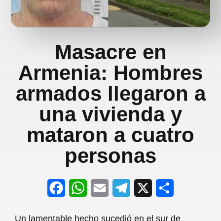
Masacre en
Armenia: Hombres
armados llegaron a
una vivienda y
mataron a cuatro
personas
F
W
E
T
X
S
a
h
m
e
h
Un lamentable hecho sucedió en el sur de