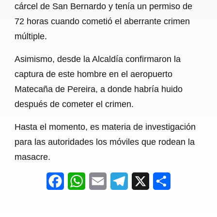
cárcel de San Bernardo y tenía un permiso de
72 horas cuando cometió el aberrante crimen
múltiple.
Asimismo, desde la Alcaldía confirmaron la
captura de este hombre en el aeropuerto
Matecaña de Pereira, a donde habría huido
después de cometer el crimen.
Hasta el momento, es materia de investigación
para las autoridades los móviles que rodean la
masacre.
F
W
E
T
X
S
a
h
m
e
h
c
a
a
l
a