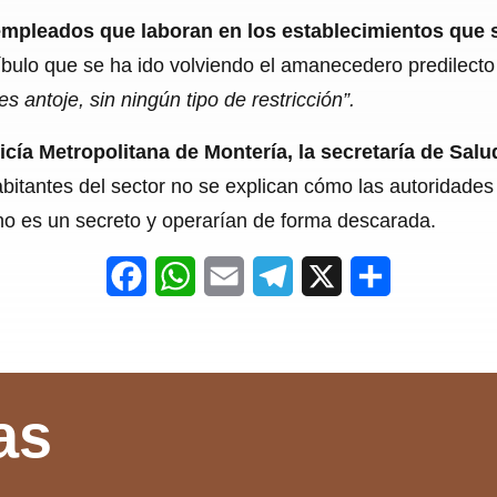
empleados que laboran en los establecimientos que 
tíbulo que se ha ido volviendo el amanecedero predilec
 antoje, sin ningún tipo de restricción”.
licía Metropolitana de Montería, la secretaría de Salu
abitantes del sector no se explican cómo las autoridades 
no es un secreto y operarían de forma descarada.
F
W
E
T
X
S
a
h
m
e
h
c
a
a
l
a
e
t
i
e
r
as
b
s
l
g
e
o
A
r