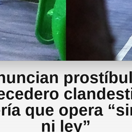
nuncian prostíbul
cedero clandest
ría que opera “si
ni ley”