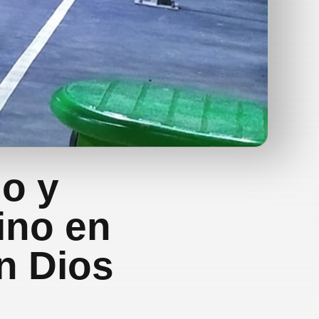
o y
ino en
n Dios