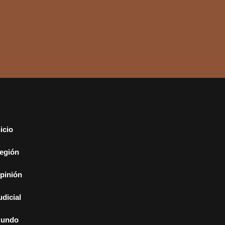
nicio
egión
pinión
udicial
undo