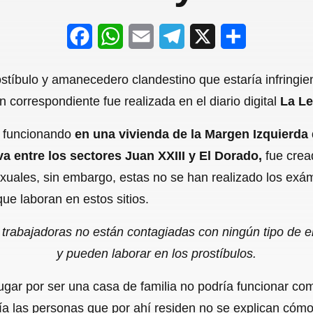
F
W
E
T
X
S
a
h
m
e
h
tíbulo y amanecedero clandestino que estaría infringiend
c
a
a
l
a
correspondiente fue realizada en el diario digital
La Le
e
t
i
e
r
ía funcionando
en una vivienda de la Margen Izquierda 
b
s
l
g
e
va entre los sectores Juan XXIII y El Dorado,
fue crea
o
A
r
exuales, sin embargo, estas no se han realizado los ex
o
p
a
ue laboran en estos sitios.
k
p
m
as trabajadoras no están contagiadas con ningún tipo de
y pueden laborar en los prostíbulos.
ugar por ser una casa de familia no podría funcionar co
día las personas que por ahí residen no se explican cóm