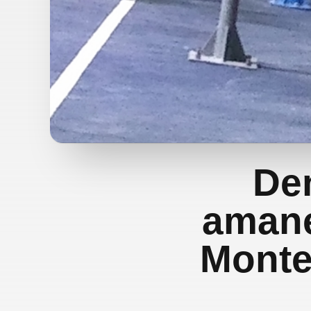
De
amane
Monte