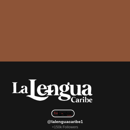
@lalenguacaribe1
+150k Followers