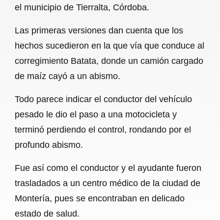
el municipio de Tierralta, Córdoba.
b
s
l
g
e
Las primeras versiones dan cuenta que los
o
A
r
hechos sucedieron en la que vía que conduce al
o
p
a
corregimiento Batata, donde un camión cargado
k
p
m
de maíz cayó a un abismo.
Todo parece indicar el conductor del vehículo
pesado le dio el paso a una motocicleta y
terminó perdiendo el control, rondando por el
profundo abismo.
Fue así como el conductor y el ayudante fueron
trasladados a un centro médico de la ciudad de
Montería, pues se encontraban en delicado
estado de salud.