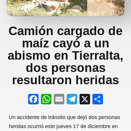
Camión cargado de
maíz cayó a un
abismo en Tierralta,
dos personas
resultaron heridas
F
W
E
T
X
S
a
h
m
e
h
Un accidente de tránsito que dejó dos personas
c
a
a
l
a
heridas ocurrió este jueves 17 de diciembre en
e
t
i
e
r