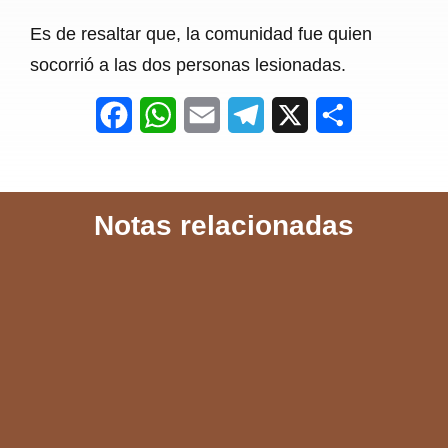
Es de resaltar que, la comunidad fue quien
socorrió a las dos personas lesionadas.
F
W
E
T
X
S
a
h
m
e
h
c
a
a
l
a
Notas relacionadas
e
t
i
e
r
b
s
l
g
e
o
A
r
o
p
a
k
p
m