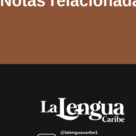
Notas relacionad
@lalenguacaribe1