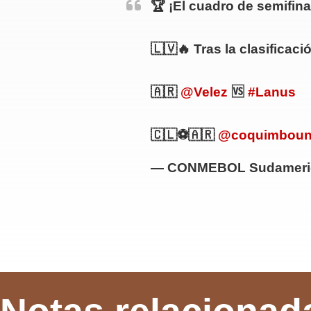
🏆 ¡El cuadro de semifina
🇱🇻🔥 Tras la clasificac
🇦🇷
@Velez
🆚
#Lanus
🇨🇱⚽🇦🇷
@coquimboun
— CONMEBOL Sudameric