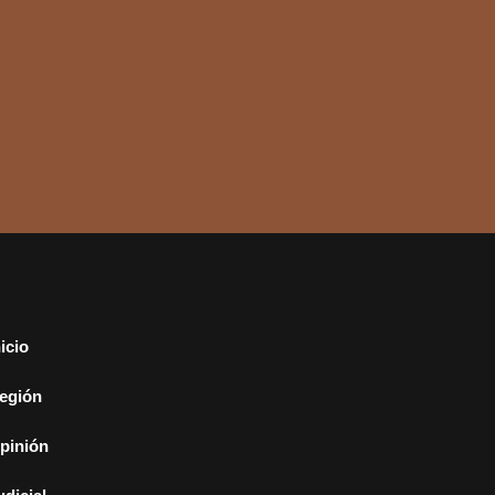
nicio
egión
pinión