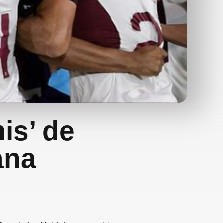
is’ de
ana