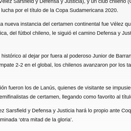
élez Sarsfield y Defensa y Justicia), y un club chileno 
c
a
a
l
a
a lucha por el título de la Copa Sudamericana 2020.
e
t
i
e
r
sta nueva instancia del certamen continental fue Vélez q
b
s
l
g
e
ca, del fútbol chileno, le siguió el camino Defensa y Just
o
A
r
o
p
a
stórico al dejar por fuera al poderoso Junior de Barranq
k
p
m
mpate 2-2 en el global, los chilenos avanzaron por los t
ación fueron los de Lanús, quienes de visitante se impus
mifinalistas de certamen, llegando como favorito al títul
z Sarsfield y Defensa y Justicia hará lo propio ante Coq
minada ‘otra mitad de la gloria’.