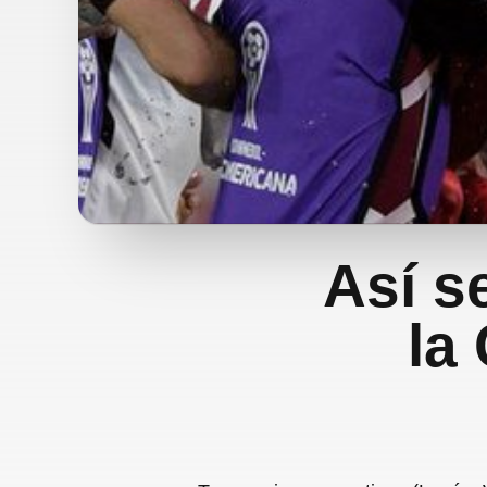
Así s
la