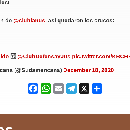
les!
ión de
@clublanus
, así quedaron los cruces:
ido
🆚
@ClubDefensayJus
pic.twitter.com/KB
ana (@Sudamericana)
December 18, 2020
F
W
E
T
X
S
a
h
m
e
h
c
a
a
l
a
e
t
i
e
r