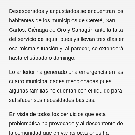
a
h
m
e
h
Desesperados y angustiados se encuentran los
c
a
a
l
a
habitantes de los municipios de Cereté, San
e
t
i
e
r
Carlos, Ciénaga de Oro y Sahagún ante la falta
b
s
l
g
e
del servicio de agua, pues ya llevan tres días en
o
A
r
esa misma situación y, al parecer, se extenderá
hasta el sábado o domingo.
o
p
a
k
p
m
Lo anterior ha generado una emergencia en las
cuatro municipalidades mencionadas pues
algunas familias no cuentan con el líquido para
satisfacer sus necesidades básicas.
En vista de todos los perjuicios que esta
problemática ha provocado y al descontento de
la comunidad que en varias ocasiones ha