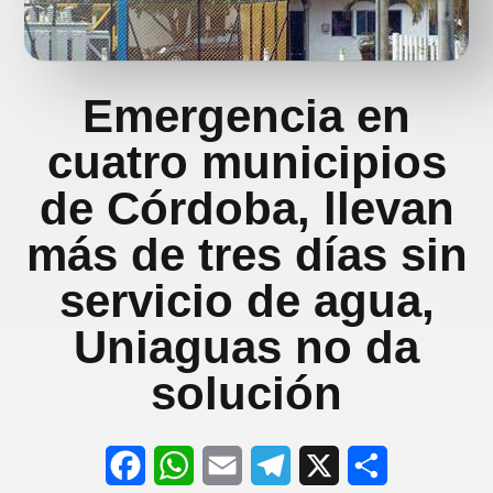
Emergencia en
cuatro municipios
de Córdoba, llevan
más de tres días sin
servicio de agua,
Uniaguas no da
solución
F
W
E
T
X
S