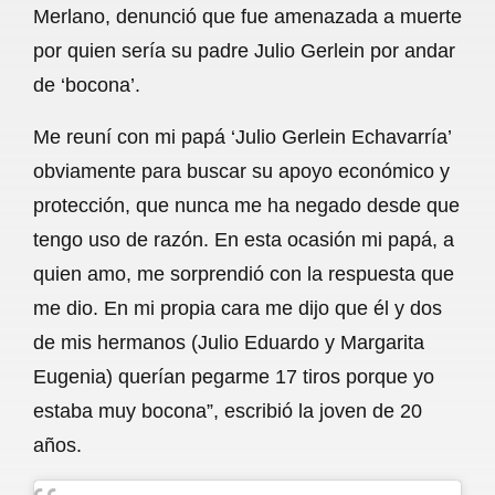
Merlano, denunció que fue amenazada a muerte
b
s
l
g
e
por quien sería su padre Julio Gerlein por andar
o
A
r
de ‘bocona’.
o
p
a
Me reuní con mi papá ‘Julio Gerlein Echavarría’
k
p
m
obviamente para buscar su apoyo económico y
protección, que nunca me ha negado desde que
tengo uso de razón. En esta ocasión mi papá, a
quien amo, me sorprendió con la respuesta que
me dio. En mi propia cara me dijo que él y dos
de mis hermanos (Julio Eduardo y Margarita
Eugenia) querían pegarme 17 tiros porque yo
estaba muy bocona”, escribió la joven de 20
años.