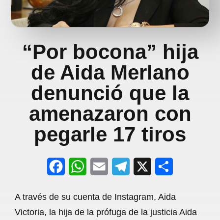
“Por bocona” hija
de Aida Merlano
denunció que la
amenazaron con
pegarle 17 tiros
F
W
E
T
X
S
a
h
m
e
h
A través de su cuenta de Instagram, Aida
c
a
a
l
a
Victoria, la hija de la prófuga de la justicia Aida
e
t
i
e
r