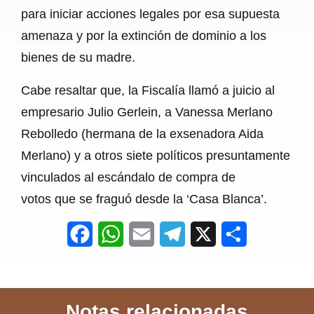
para iniciar acciones legales por esa supuesta
amenaza y por la extinción de dominio a los
bienes de su madre.
Cabe resaltar que, la Fiscalía llamó a juicio al
empresario Julio Gerlein, a Vanessa Merlano
Rebolledo (hermana de la exsenadora Aida
Merlano) y a otros siete políticos presuntamente
vinculados al escándalo de compra de
votos que se fraguó desde la ‘Casa Blanca’.
F
W
E
T
X
S
a
h
m
e
h
c
a
a
l
a
Notas relacionadas
e
t
i
e
r