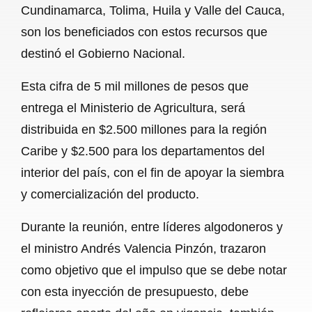
Cundinamarca, Tolima, Huila y Valle del Cauca,
b
s
l
g
e
son los beneficiados con estos recursos que
o
A
r
destinó el Gobierno Nacional.
o
p
a
Esta cifra de 5 mil millones de pesos que
k
p
m
entrega el Ministerio de Agricultura, será
distribuida en $2.500 millones para la región
Caribe y $2.500 para los departamentos del
interior del país, con el fin de apoyar la siembra
y comercialización del producto.
Durante la reunión, entre líderes algodoneros y
el ministro Andrés Valencia Pinzón, trazaron
como objetivo que el impulso que se debe notar
con esta inyección de presupuesto, debe