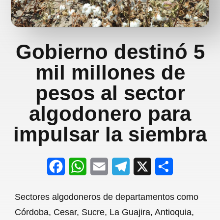
Gobierno destinó 5
mil millones de
pesos al sector
algodonero para
impulsar la siembra
F
W
E
T
X
S
a
h
m
e
h
Sectores algodoneros de departamentos como
c
a
a
l
a
Córdoba, Cesar, Sucre, La Guajira, Antioquia,
e
t
i
e
r