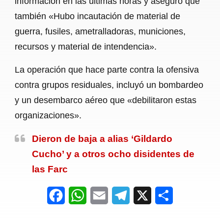
información en las últimas horas y aseguró que
también «Hubo incautación de material de
guerra, fusiles, ametralladoras, municiones,
recursos y material de intendencia».
La operación que hace parte contra la ofensiva
contra grupos residuales, incluyó un bombardeo
y un desembarco aéreo que «debilitaron estas
organizaciones».
Dieron de baja a alias ‘Gildardo
Cucho’ y a otros ocho disidentes de
las Farc
F
W
E
T
X
S
a
h
m
e
h