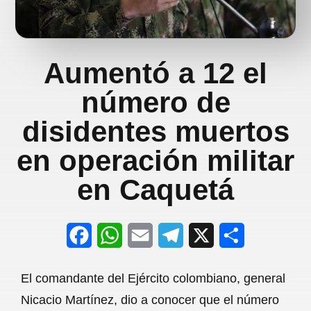
Aumentó a 12 el
número de
disidentes muertos
en operación militar
en Caquetá
F
W
E
T
X
S
a
h
m
e
h
El comandante del Ejército colombiano, general
c
a
a
l
a
Nicacio Martínez, dio a conocer que el número
e
t
i
e
r