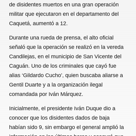
de disidentes muertos en una gran operación
b
s
l
g
e
militar que ejecutaron en el departamento del
o
A
r
Caquetá, aumentó a 12.
o
p
a
Durante una rueda de prensa, el alto oficial
k
p
m
señaló que la operación se realizó en la vereda
Candilejas, en el municipio de San Vicente del
Caguán. Uno de los criminales que cayó fue
alias ‘Gildardo Cucho’, quien buscaba aliarse a
Gentil Duarte y a la organización ilegal
comandada por Iván Márquez.
Inicialmente, el presidente Iván Duque dio a
conocer que los disidentes dados de baja
habían sido 9, sin embargo el general amplió la