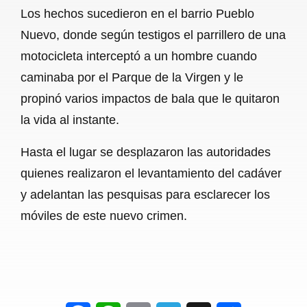
Los hechos sucedieron en el barrio Pueblo
o
A
r
Nuevo, donde según testigos el parrillero de una
o
p
a
motocicleta interceptó a un hombre cuando
k
p
m
caminaba por el Parque de la Virgen y le
propinó varios impactos de bala que le quitaron
la vida al instante.
Hasta el lugar se desplazaron las autoridades
quienes realizaron el levantamiento del cadáver
y adelantan las pesquisas para esclarecer los
móviles de este nuevo crimen.