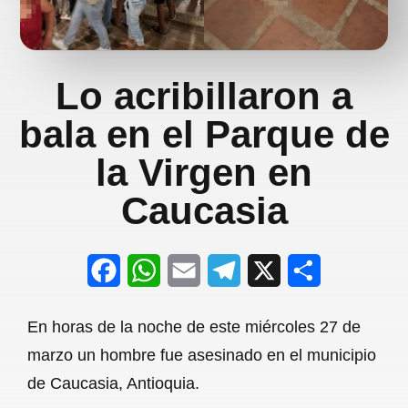
Lo acribillaron a
bala en el Parque de
la Virgen en
Caucasia
F
W
E
T
X
S
a
h
m
e
h
En horas de la noche de este miércoles 27 de
c
a
a
l
a
marzo un hombre fue asesinado en el municipio
e
t
i
e
r
de Caucasia, Antioquia.
b
s
l
g
e