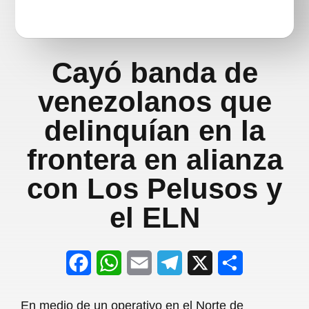
Cayó banda de
venezolanos que
delinquían en la
frontera en alianza
con Los Pelusos y
el ELN
F
W
E
T
X
S
a
h
m
e
h
En medio de un operativo en el Norte de