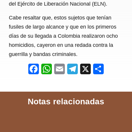
del Ejército de Liberación Nacional (ELN).
Cabe resaltar que, estos sujetos que tenían
fusiles de largo alcance y que en los primeros
días de su llegada a Colombia realizaron ocho
homicidios, cayeron en una redada contra la
guerrilla y bandas criminales.
F
W
E
T
X
S
a
h
m
e
h
c
a
a
l
a
Notas relacionadas
e
t
i
e
r
b
s
l
g
e
o
A
r