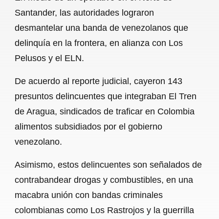
c
a
a
l
a
Santander, las autoridades lograron
e
t
i
e
r
desmantelar una banda de venezolanos que
b
s
l
g
e
delinquía en la frontera, en alianza con Los
o
A
r
Pelusos y el ELN.
o
p
a
De acuerdo al reporte judicial, cayeron 143
k
p
m
presuntos delincuentes que integraban El Tren
de Aragua, sindicados de traficar en Colombia
alimentos subsidiados por el gobierno
venezolano.
Asimismo, estos delincuentes son señalados de
contrabandear drogas y combustibles, en una
macabra unión con bandas criminales
colombianas como Los Rastrojos y la guerrilla