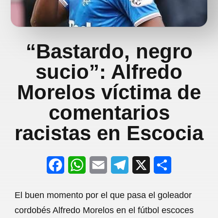
“Bastardo, negro
sucio”: Alfredo
Morelos víctima de
comentarios
racistas en Escocia
F
W
E
T
X
S
a
h
m
e
h
El buen momento por el que pasa el goleador
c
a
a
l
a
cordobés Alfredo Morelos en el fútbol escoces
e
t
i
e
r