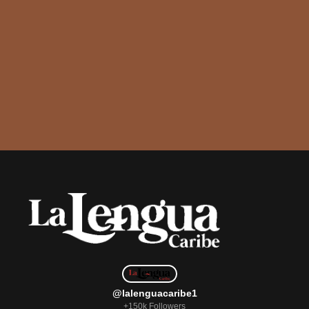
@lalenguacaribe1
+150k Followers