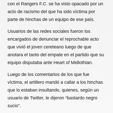
con el Rangers F.C. se ha visto opacado por un
b
s
l
g
e
acto de racismo del que ha sido víctima por
o
A
r
parte de hinchas de un equipo de ese país.
o
p
a
Usuarios de las redes sociales fueron los
k
p
m
encargados de denunciar el reprochable acto
que vivió el joven cereteano luego de que
anotara el tanto del empate en el partido que su
equipo disputaba ante Heart of Midlothian.
Luego de los comentarios de los que fue
víctima, el artillero mandó a callar a los hinchas
que lo estaban insultando, quienes, según un
usuario de Twitter, le dijeron “bastardo negro
sucio”.