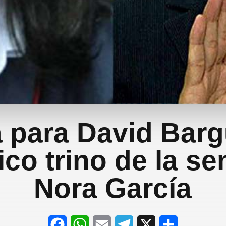
 para David Barg
co trino de la s
Nora García
F
W
E
T
X
S