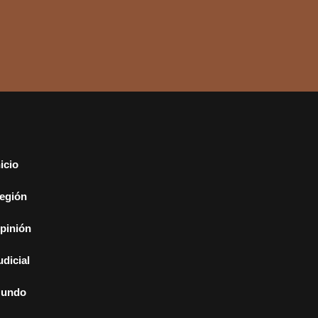
nicio
egión
pinión
udicial
undo