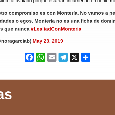
tinto al avalado porque estarían incurriendo en doble mil
ro compromiso es con Montería. No vamos a perm
idades o egos. Montería no es una ficha de domi
ás que nunca
#LealtadConMonteria
@noragarciab)
May 23, 2019
F
W
E
T
X
S
a
h
m
e
h
c
a
a
l
a
e
t
i
e
r
as
b
s
l
g
e
o
A
r
o
p
a