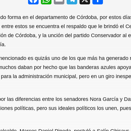
a
h
m
e
h
do forma en el departamento de Córdoba, por estos días
c
a
a
l
a
 entre estos se encuentra el respaldo que le brindó el 
e
t
i
e
r
ón de Córdoba, y la unción del partido Conservador al 
b
s
l
g
e
ía.
o
A
r
encionado es quizás uno de los que más ha generado rev
o
p
a
 muchos daban por hecho que las banderas azules apoyar
k
p
m
para la administración municipal, pero en un giro inespe
por las diferencias entre los senadores Nora García y D
ones políticas, pero sus ideales políticos los unen, pue
alcalde, Marcos Daniel Pineda, postuló a Salín Ghisays, a