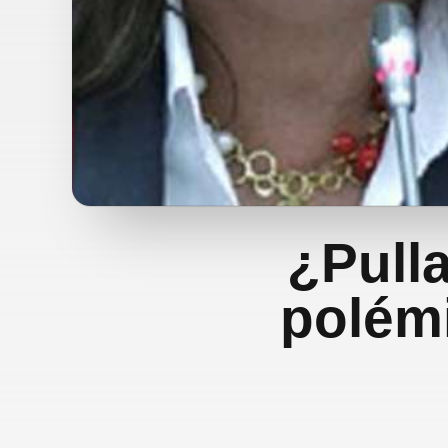
¿Pulla
polémi