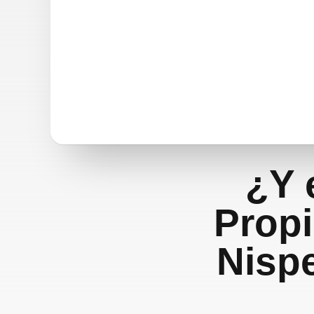
¿Y 
Propi
Nispe