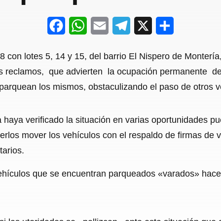
F
W
E
T
X
S
a
h
m
e
h
 con lotes 5, 14 y 15, del barrio El Nispero de Monterí
c
a
a
l
a
us reclamos, que advierten la ocupación permanente de 
e
t
i
e
r
 parquean los mismos, obstaculizando el paso de otros v
b
s
l
g
e
o
A
r
 haya verificado la situación en varias oportunidades pu
o
p
a
cerlos mover los vehículos con el respaldo de firmas de 
tarios.
k
p
m
hículos que se encuentran parqueados «varados» hace 