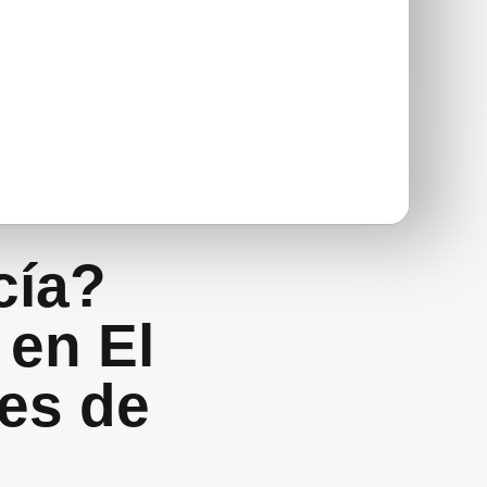
cía?
 en El
les de