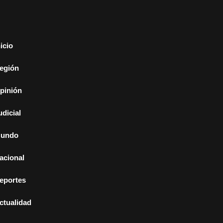
nicio
egión
pinión
udicial
undo
acional
eportes
ctualidad