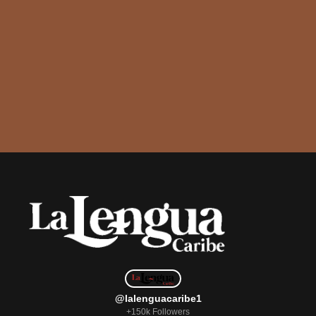
@lalenguacaribe1
+150k Followers