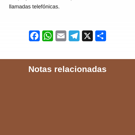
llamadas telefónicas.
F
W
E
T
X
S
a
h
m
e
h
c
a
a
l
a
Notas relacionadas
e
t
i
e
r
b
s
l
g
e
o
A
r
o
p
a
k
p
m