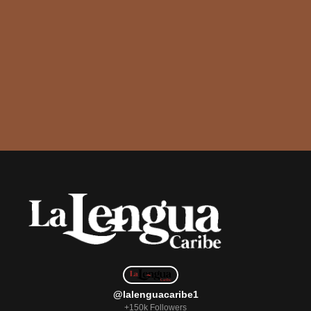
@lalenguacaribe1
+150k Followers