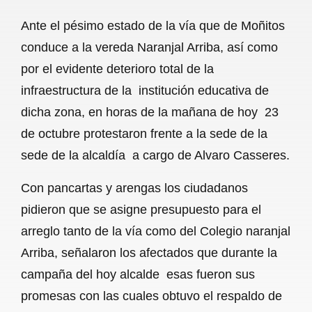
a
h
m
e
h
Ante el pésimo estado de la vía que de Moñitos
c
a
a
l
a
conduce a la vereda Naranjal Arriba, así como
e
t
i
e
r
por el evidente deterioro total de la
b
s
l
g
e
infraestructura de la institución educativa de
o
A
r
dicha zona, en horas de la mañana de hoy 23
de octubre protestaron frente a la sede de la
o
p
a
sede de la alcaldía a cargo de Alvaro Casseres.
k
p
m
Con pancartas y arengas los ciudadanos
pidieron que se asigne presupuesto para el
arreglo tanto de la vía como del Colegio naranjal
Arriba, señalaron los afectados que durante la
campaña del hoy alcalde esas fueron sus
promesas con las cuales obtuvo el respaldo de