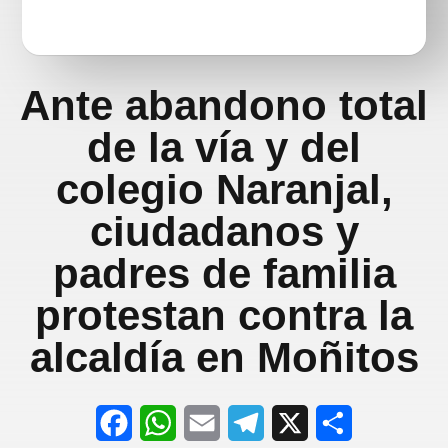
Ante abandono total
de la vía y del
colegio Naranjal,
ciudadanos y
padres de familia
protestan contra la
alcaldía en Moñitos
F
W
E
T
X
S