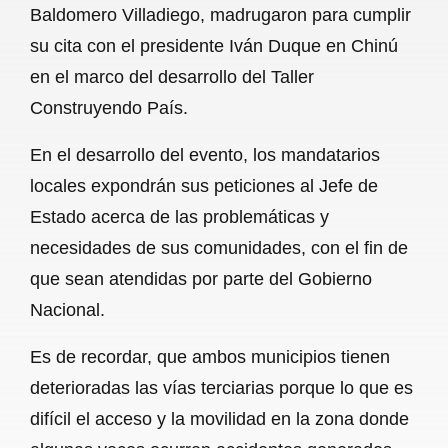
Baldomero Villadiego, madrugaron para cumplir
b
s
l
g
e
su cita con el presidente Iván Duque en Chinú
o
A
r
en el marco del desarrollo del Taller
Construyendo País.
o
p
a
k
p
m
En el desarrollo del evento, los mandatarios
locales expondrán sus peticiones al Jefe de
Estado acerca de las problemáticas y
necesidades de sus comunidades, con el fin de
que sean atendidas por parte del Gobierno
Nacional.
Es de recordar, que ambos municipios tienen
deterioradas las vías terciarias porque lo que es
difícil el acceso y la movilidad en la zona donde