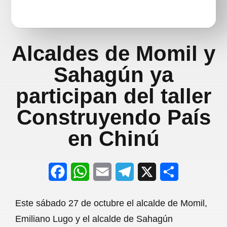
Alcaldes de Momil y
Sahagún ya
participan del taller
Construyendo País
en Chinú
F
W
E
T
X
S
a
h
m
e
h
Este sábado 27 de octubre el alcalde de Momil,
c
a
a
l
a
Emiliano Lugo y el alcalde de Sahagún
e
t
i
e
r