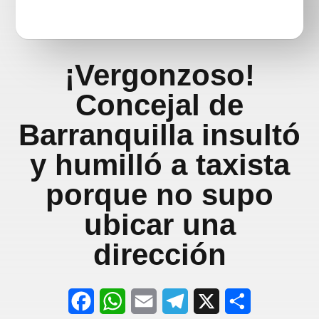
¡Vergonzoso!
Concejal de
Barranquilla insultó
y humilló a taxista
porque no supo
ubicar una
dirección
F
W
E
T
X
S