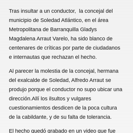
a
h
m
e
h
Tras insultar a un conductor, la concejal del
c
a
a
l
a
municipio de Soledad Atlántico, en el área
e
t
i
e
r
Metropolitana de Barranquilla Gladys
b
s
l
g
e
Magdalena Arraut Varelo, ha sido blanco de
o
A
r
centenares de críticas por parte de ciudadanos
e internautas que rechazan el hecho.
o
p
a
k
p
m
Al parecer la molestia de la concejal, hermana
del exalcalde de Soledad, Alfredo Arraut se
produjo porque el conductor no supo ubicar una
dirección.Allí los ilsultos y vulgares
cuestionamientos desdicen de la poca cultura
de la cabildante, y de su falta de tolerancia.
El hecho quedó grabado en un video que fue