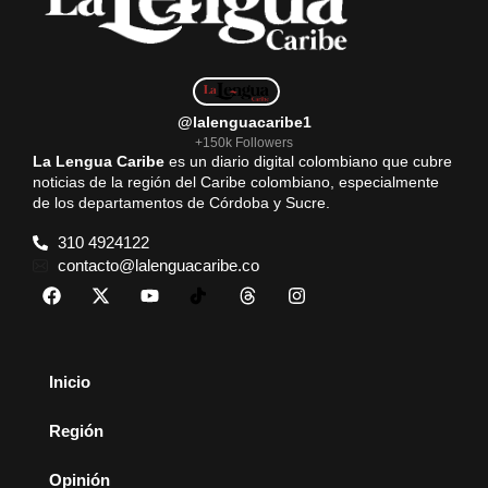
k
p
m
@lalenguacaribe1
+150k Followers
La Lengua Caribe
es un diario digital colombiano que cubre
noticias de la región del Caribe colombiano, especialmente
de los departamentos de Córdoba y Sucre.
310 4924122
contacto@lalenguacaribe.co
Inicio
Región
Opinión