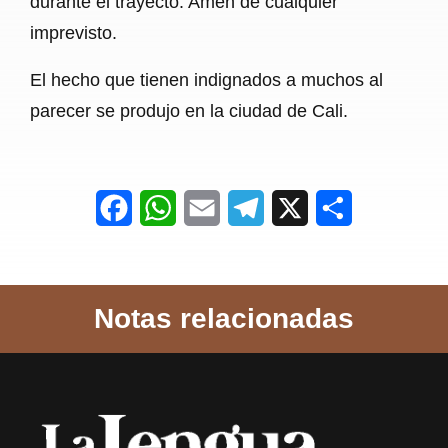
durante el trayecto. Amén de cualquier
imprevisto.
El hecho que tienen indignados a muchos al
parecer se produjo en la ciudad de Cali.
F
W
E
T
X
S
a
h
m
e
h
c
a
a
l
a
Notas relacionadas
e
t
i
e
r
b
s
l
g
e
o
A
r
o
p
a