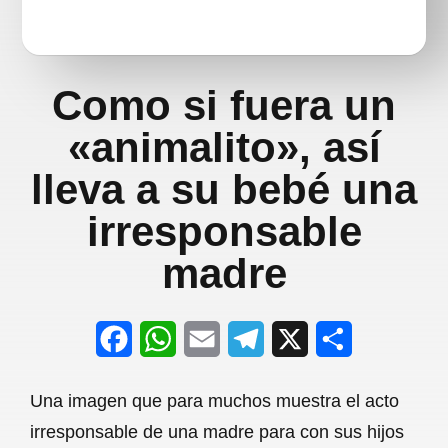
Como si fuera un
«animalito», así
lleva a su bebé una
irresponsable
madre
F
W
E
T
X
S
a
h
m
e
h
Una imagen que para muchos muestra el acto
c
a
a
l
a
irresponsable de una madre para con sus hijos
e
t
i
e
r