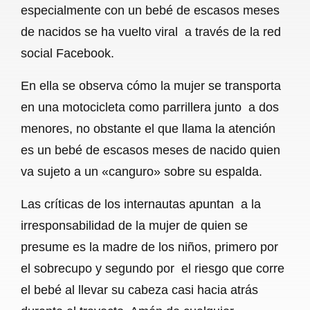
especialmente con un bebé de escasos meses
b
s
l
g
e
de nacidos se ha vuelto viral a través de la red
o
A
r
social Facebook.
o
p
a
En ella se observa cómo la mujer se transporta
k
p
m
en una motocicleta como parrillera junto a dos
menores, no obstante el que llama la atención
es un bebé de escasos meses de nacido quien
va sujeto a un «canguro» sobre su espalda.
Las críticas de los internautas apuntan a la
irresponsabilidad de la mujer de quien se
presume es la madre de los niños, primero por
el sobrecupo y segundo por el riesgo que corre
el bebé al llevar su cabeza casi hacia atrás