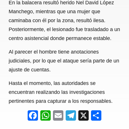
En la balacera resultó herido Nel David López
o
p
a
Manchego, mientras que una mujer que
k
p
m
caminaba con él por la zona, resultó ilesa.
Posteriormente, el lesionado fue trasladado a un
centro asistencial donde permanece estable.
Al parecer el hombre tiene anotaciones
judiciales, por lo que el ataque sería parte de un
ajuste de cuentas.
Hasta el momento, las autoridades se
encuentran realizando las investigaciones
pertinentes para capturar a los responsables.
F
W
E
T
X
S
a
h
m
e
h