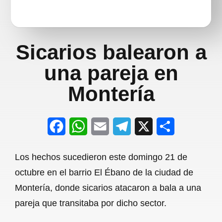
Sicarios balearon a
una pareja en
Montería
F
W
E
T
X
S
a
h
m
e
h
Los hechos sucedieron este domingo 21 de
c
a
a
l
a
octubre en el barrio El Ébano de la ciudad de
e
t
i
e
r
Montería, donde sicarios atacaron a bala a una
b
s
l
g
e
pareja que transitaba por dicho sector.
o
A
r