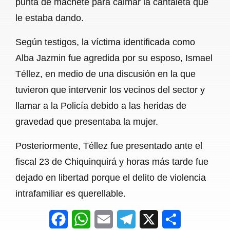
punta de machete para calmar la cantaleta que
o
A
r
le estaba dando.
o
p
a
Según testigos, la víctima identificada como
k
p
m
Alba Jazmin fue agredida por su esposo, Ismael
Téllez, en medio de una discusión en la que
tuvieron que intervenir los vecinos del sector y
llamar a la Policía debido a las heridas de
gravedad que presentaba la mujer.
Posteriormente, Téllez fue presentado ante el
fiscal 23 de Chiquinquirá y horas más tarde fue
dejado en libertad porque el delito de violencia
intrafamiliar es querellable.
F
W
E
T
X
S