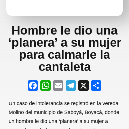
Hombre le dio una
‘planera’ a su mujer
para calmarle la
cantaleta
F
W
E
T
X
S
a
h
m
e
h
Un caso de intolerancia se registró en la vereda
c
a
a
l
a
Molino del municipio de Saboyá, Boyacá, donde
e
t
i
e
r
un hombre le dio una ‘planera’ a su mujer a
b
s
l
g
e