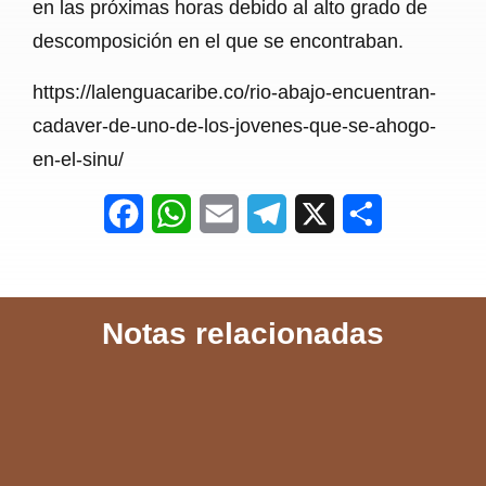
en las próximas horas debido al alto grado de
descomposición en el que se encontraban.
https://lalenguacaribe.co/rio-abajo-encuentran-
cadaver-de-uno-de-los-jovenes-que-se-ahogo-
en-el-sinu/
F
W
E
T
X
S
a
h
m
e
h
c
a
a
l
a
Notas relacionadas
e
t
i
e
r
b
s
l
g
e
o
A
r
o
p
a