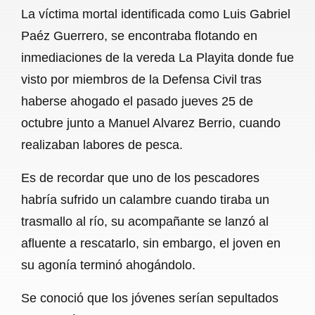
La víctima mortal identificada como Luis Gabriel
o
A
r
Paéz Guerrero, se encontraba flotando en
o
p
a
inmediaciones de la vereda La Playita donde fue
k
p
m
visto por miembros de la Defensa Civil tras
haberse ahogado el pasado jueves 25 de
octubre junto a Manuel Alvarez Berrio, cuando
realizaban labores de pesca.
Es de recordar que uno de los pescadores
habría sufrido un calambre cuando tiraba un
trasmallo al río, su acompañante se lanzó al
afluente a rescatarlo, sin embargo, el joven en
su agonía terminó ahogándolo.
Se conoció que los jóvenes serían sepultados