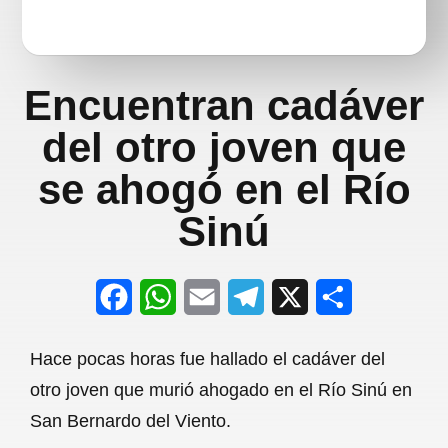
Encuentran cadáver
del otro joven que
se ahogó en el Río
Sinú
F
W
E
T
X
S
a
h
m
e
h
Hace pocas horas fue hallado el cadáver del
c
a
a
l
a
otro joven que murió ahogado en el Río Sinú en
e
t
i
e
r
San Bernardo del Viento.
b
s
l
g
e