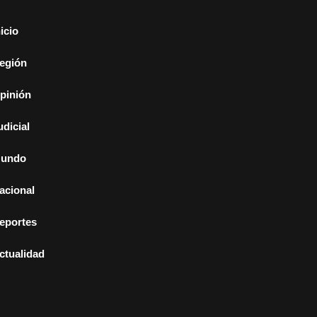
nicio
egión
pinión
udicial
undo
acional
eportes
ctualidad