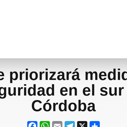
 priorizará medi
guridad en el sur
Córdoba
F
W
E
T
X
S