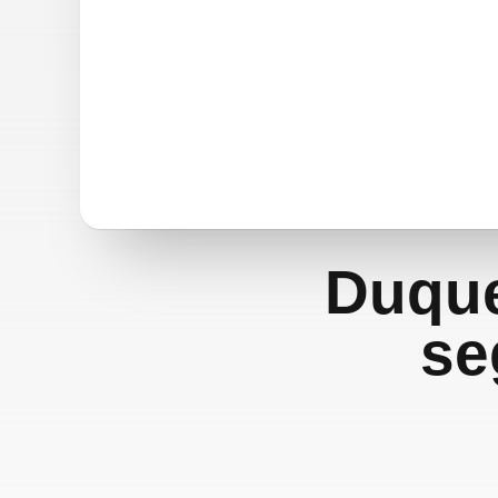
Duque
se