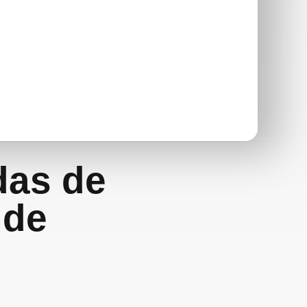
das de
 de