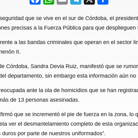
a
h
m
e
h
inseguridad que se vive en el sur de Córdoba, el presiden
c
a
a
l
a
ones precisas a la Fuerza Pública para que desplieguen 
e
t
i
e
r
ente a las bandas criminales que operan en el sector li
b
s
l
g
e
menón II.
o
A
r
o
p
a
 de Córdoba, Sandra Devia Ruiz, manifestó que se rumor
r del departamento, sin embargo esta información aún no
k
p
m
eocupada ante la ola de homicidios que se han registr
n más de 13 personas asesinadas.
afirmó que se incrementó el pie de fuerza en la zona, lo q
ta ver el desmantelamiento completo de esta organizaci
s duros por parte de nuestros uniformados”.