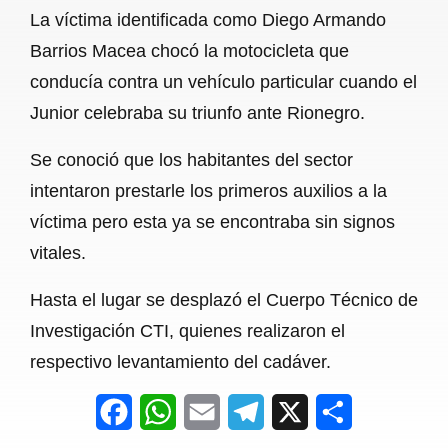
La víctima identificada como Diego Armando
o
A
r
Barrios Macea chocó la motocicleta que
o
p
a
conducía contra un vehículo particular cuando el
k
p
m
Junior celebraba su triunfo ante Rionegro.
Se conoció que los habitantes del sector
intentaron prestarle los primeros auxilios a la
víctima pero esta ya se encontraba sin signos
vitales.
Hasta el lugar se desplazó el Cuerpo Técnico de
Investigación CTI, quienes realizaron el
respectivo levantamiento del cadáver.
F
W
E
T
X
S
a
h
m
e
h