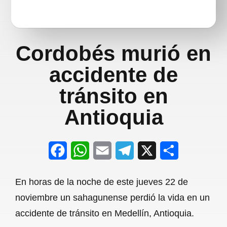
Cordobés murió en
accidente de
tránsito en
Antioquia
F
W
E
T
X
S
a
h
m
e
h
En horas de la noche de este jueves 22 de
c
a
a
l
a
noviembre un sahagunense perdió la vida en un
e
t
i
e
r
accidente de tránsito en Medellín, Antioquia.
b
s
l
g
e