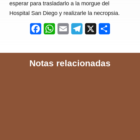
esperar para trasladarlo a la morgue del
Hospital San Diego y realizarle la necropsia.
F
W
E
T
X
S
a
h
m
e
h
c
a
a
l
a
Notas relacionadas
e
t
i
e
r
b
s
l
g
e
o
A
r
o
p
a
k
p
m