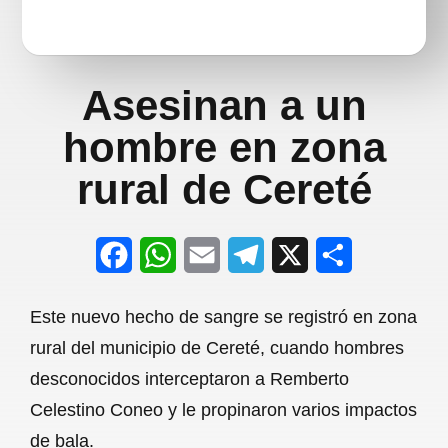
Asesinan a un
hombre en zona
rural de Cereté
F
W
E
T
X
S
a
h
m
e
h
Este nuevo hecho de sangre se registró en zona
c
a
a
l
a
rural del municipio de Cereté, cuando hombres
e
t
i
e
r
desconocidos interceptaron a Remberto
b
s
l
g
e
Celestino Coneo y le propinaron varios impactos
o
A
r
de bala.