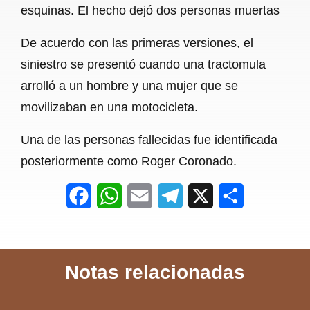
esquinas. El hecho dejó dos personas muertas
b
s
l
g
e
De acuerdo con las primeras versiones, el
o
A
r
siniestro se presentó cuando una tractomula
o
p
a
arrolló a un hombre y una mujer que se
k
p
m
movilizaban en una motocicleta.
Una de las personas fallecidas fue identificada
posteriormente como Roger Coronado.
F
W
E
T
X
S
a
h
m
e
h
c
a
a
l
a
Notas relacionadas
e
t
i
e
r
b
s
l
g
e