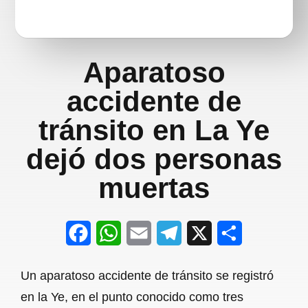
Aparatoso
accidente de
tránsito en La Ye
dejó dos personas
muertas
F
W
E
T
X
S
a
h
m
e
h
Un aparatoso accidente de tránsito se registró
c
a
a
l
a
en la Ye, en el punto conocido como tres
e
t
i
e
r