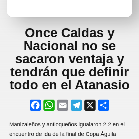
Once Caldas y
Nacional no se
sacaron ventaja y
tendrán que definir
todo en el Atanasio
F
W
E
T
X
S
a
h
m
e
h
Manizaleños y antioqueños igualaron 2-2 en el
c
a
a
l
a
encuentro de ida de la final de Copa Águila
e
t
i
e
r