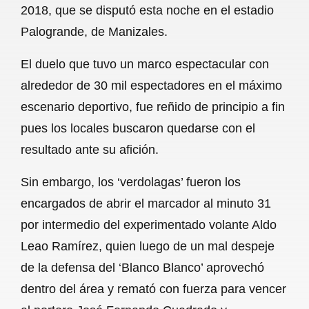
2018, que se disputó esta noche en el estadio
b
s
l
g
e
Palogrande, de Manizales.
o
A
r
El duelo que tuvo un marco espectacular con
o
p
a
alrededor de 30 mil espectadores en el máximo
k
p
m
escenario deportivo, fue reñido de principio a fin
pues los locales buscaron quedarse con el
resultado ante su afición.
Sin embargo, los ‘verdolagas’ fueron los
encargados de abrir el marcador al minuto 31
por intermedio del experimentado volante Aldo
Leao Ramírez, quien luego de un mal despeje
de la defensa del ‘Blanco Blanco’ aprovechó
dentro del área y remató con fuerza para vencer