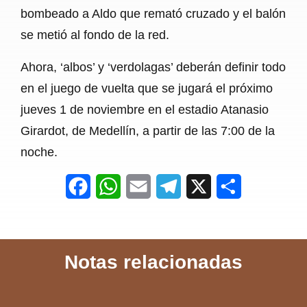
bombeado a Aldo que remató cruzado y el balón
se metió al fondo de la red.
Ahora, ‘albos’ y ‘verdolagas’ deberán definir todo
en el juego de vuelta que se jugará el próximo
jueves 1 de noviembre en el estadio Atanasio
Girardot, de Medellín, a partir de las 7:00 de la
noche.
F
W
E
T
X
S
a
h
m
e
h
c
a
a
l
a
Notas relacionadas
e
t
i
e
r
b
s
l
g
e